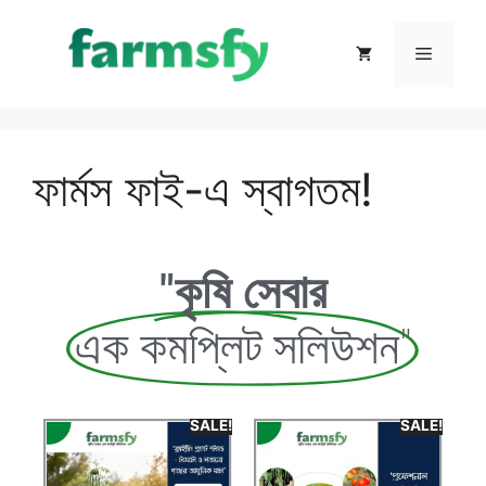
ফার্মস ফাই-এ স্বাগতম!
"কৃষি সেবার
এক কমপ্লিট সলিউশন"
SALE!
SALE!