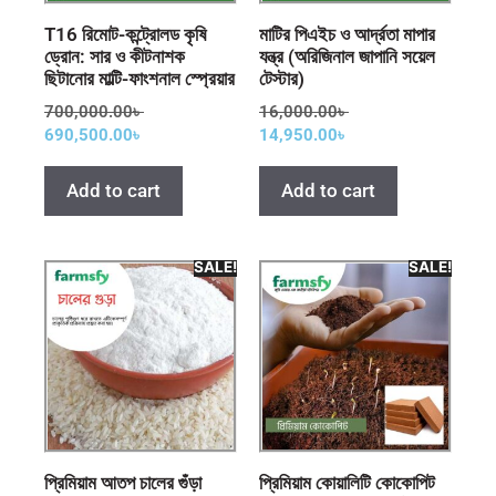
T16 রিমোট-কন্ট্রোলড কৃষি
মাটির পিএইচ ও আর্দ্রতা মাপার
ড্রোন: সার ও কীটনাশক
যন্ত্র (অরিজিনাল জাপানি সয়েল
ছিটানোর মাল্টি-ফাংশনাল স্প্রেয়ার
টেস্টার)
700,000.00
৳
16,000.00
৳
690,500.00
৳
14,950.00
৳
Add to cart
Add to cart
SALE!
SALE!
প্রিমিয়াম আতপ চালের গুঁড়া
প্রিমিয়াম কোয়ালিটি কোকোপিট