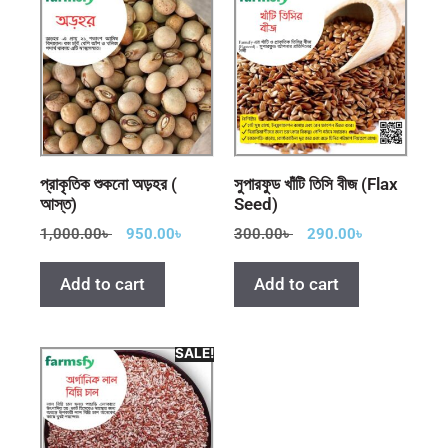
প্রাকৃতিক শুকনো অড়হর (
সুপারফুড খাঁটি তিসি বীজ (Flax
আস্ত)
Seed)
1,000.00
৳
950.00
৳
300.00
৳
290.00
৳
Add to cart
Add to cart
SALE!