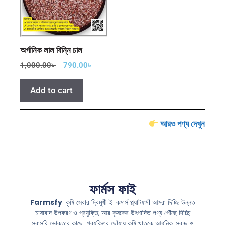
অর্গানিক লাল বিন্নি চাল
1,000.00
৳
790.00
৳
Add to cart
আরও পণ্য দেখুন
ফার্মস ফাই
Farmsfy
: কৃষি সেবার দ্বিমুখী ই-কমার্স প্ল্যাটফর্ম। আমরা দিচ্ছি উন্নত
চাষাবাদ উপকরণ ও প্রযুক্তি, আর কৃষকের উৎপাদিত পণ্য পৌঁছে দিচ্ছি
সরাসরি ভোক্তার কাছে। প্রযুক্তির ছোঁয়ায় কৃষি খাতকে আধুনিক, স্বচ্ছ ও